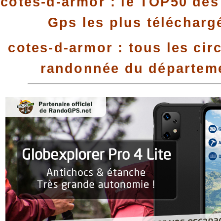
cotes-d-armor : le TOP50 des 
Gps les plus télécharg
cotes-d-armor : tous les cir
randonnée du départem