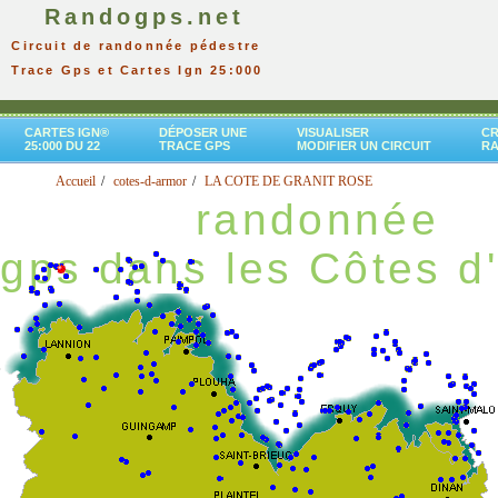
Randogps.net
Circuit de randonnée pédestre
Trace Gps et Cartes Ign 25:000
CARTES IGN®
DÉPOSER UNE
VISUALISER
CR
25:000 DU 22
TRACE GPS
MODIFIER UN CIRCUIT
R
Accueil
cotes-d-armor
LA COTE DE GRANIT ROSE
randonnée
gps dans les Côtes d