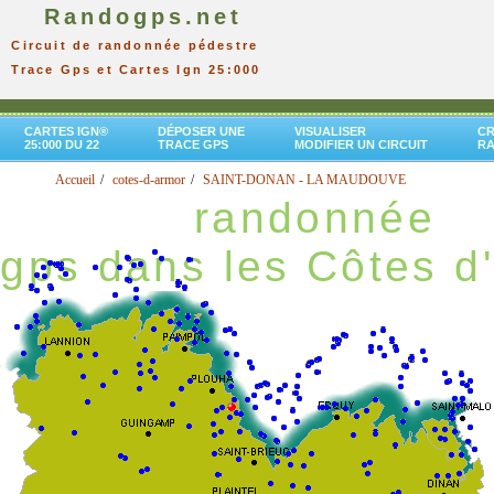
Randogps.net
Circuit de randonnée pédestre
Trace Gps et Cartes Ign 25:000
CARTES IGN®
DÉPOSER UNE
VISUALISER
CR
25:000 DU 22
TRACE GPS
MODIFIER UN CIRCUIT
R
Accueil
cotes-d-armor
SAINT-DONAN - LA MAUDOUVE
randonnée
gps dans les Côtes d