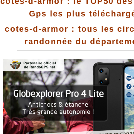
cotes-d-armor : le TOP50 des 
Gps les plus télécharg
cotes-d-armor : tous les cir
randonnée du départem