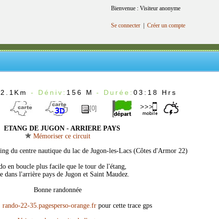
Bienvenue : Visiteur anonyme
Se connecter
|
Créer un compte
12.1Km
- Déniv:
156 M
- Durée:
03:18 Hrs
[0]
ETANG DE JUGON - ARRIERE PAYS
Mémoriser ce circuit
king du centre nautique du lac de Jugon-les-Lacs (Côtes d'Armor 22)
o en boucle plus facile que le tour de l'étang,
e dans l'arrière pays de Jugon et Saint Maudez.
Bonne randonnée
e
rando-22-35.pagesperso-orange.fr
pour cette trace gps