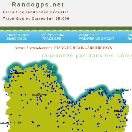
Randogps.net
Circuit de randonnée pédestre
Trace Gps et Cartes Ign 25:000
CARTES IGN®
DÉPOSER UNE
VISUALISER
CR
25:000 DU 22
TRACE GPS
MODIFIER UN CIRCUIT
R
Accueil
cotes-d-armor
ETANG DE JUGON - ARRIERE PAYS
randonnée gps dans les Côte