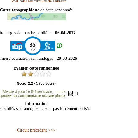
Carte topographique
de cette randonnée
ircuit gps de marche publié le :
06-04-2017
35
HGK
rnière évaluation sur
randogps
:
20-03-2026
Evaluer cette randonnée
Note:
2.2
/
5
(
58
votes)
[0]
Information
ts publiés sur randogps ne sont pas forcément balisés.
Circuit précédent >>>