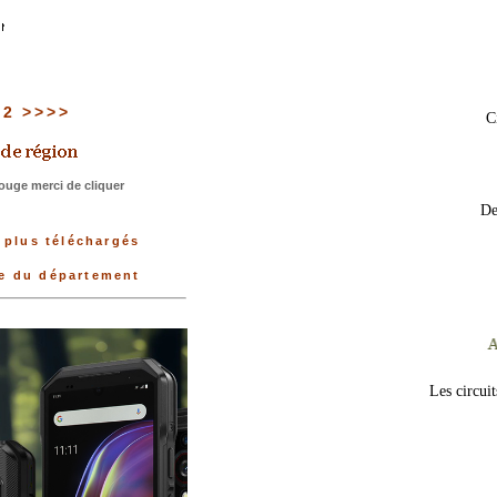
 22 >>>>
C
ouge merci de cliquer
De
 plus téléchargés
ée du département
Les circui