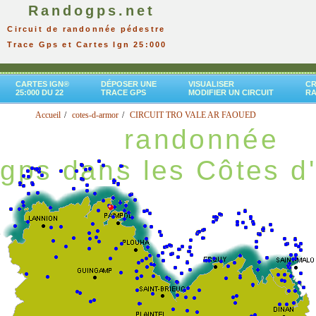
Randogps.net
Circuit de randonnée pédestre
Trace Gps et Cartes Ign 25:000
CARTES IGN®
DÉPOSER UNE
VISUALISER
CR
25:000 DU 22
TRACE GPS
MODIFIER UN CIRCUIT
R
Accueil
cotes-d-armor
CIRCUIT TRO VALE AR FAOUED
randonnée
gps dans les Côtes d