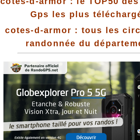
cotes-d-armor : le TOP50 des 
Gps les plus télécharg
cotes-d-armor : tous les cir
randonnée du départem