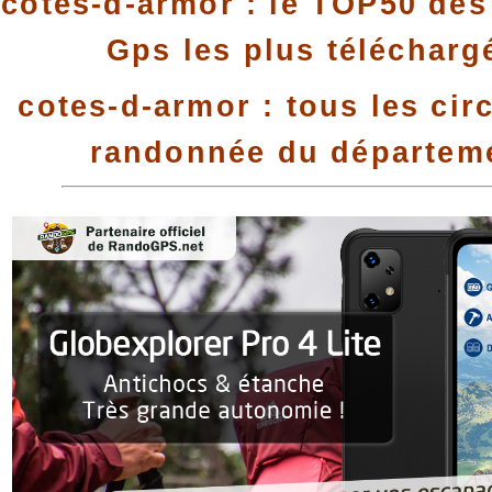
cotes-d-armor : le TOP50 des 
Gps les plus télécharg
cotes-d-armor : tous les cir
randonnée du départem