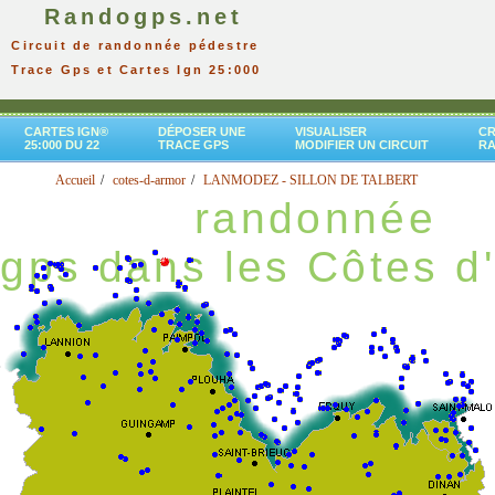
Randogps.net
Circuit de randonnée pédestre
Trace Gps et Cartes Ign 25:000
CARTES IGN®
DÉPOSER UNE
VISUALISER
CR
25:000 DU 22
TRACE GPS
MODIFIER UN CIRCUIT
R
Accueil
cotes-d-armor
LANMODEZ - SILLON DE TALBERT
randonnée
gps dans les Côtes d