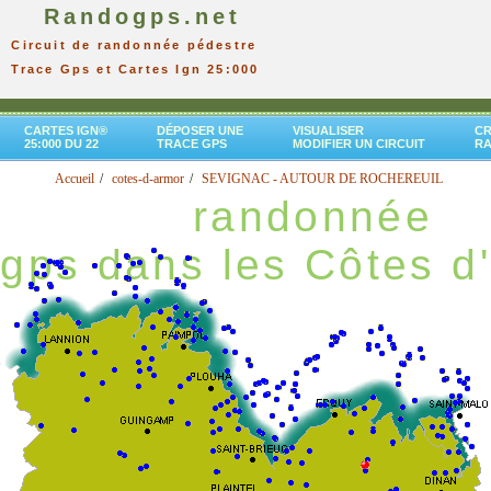
Randogps.net
Circuit de randonnée pédestre
Trace Gps et Cartes Ign 25:000
CARTES IGN®
DÉPOSER UNE
VISUALISER
CR
25:000 DU 22
TRACE GPS
MODIFIER UN CIRCUIT
R
Accueil
cotes-d-armor
SEVIGNAC - AUTOUR DE ROCHEREUIL
randonnée
gps dans les Côtes d