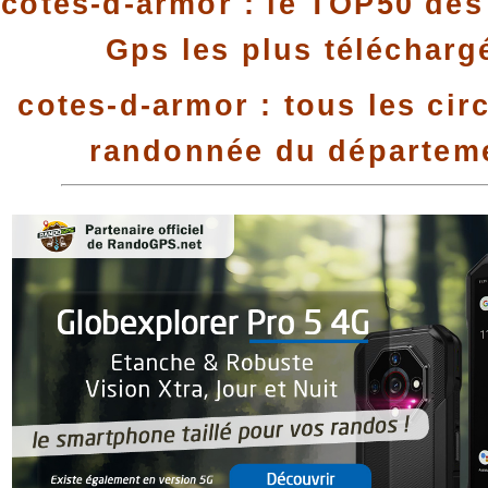
cotes-d-armor : le TOP50 des 
Gps les plus télécharg
cotes-d-armor : tous les cir
randonnée du départem