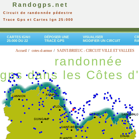
Randogps.net
Circuit de randonnée pédestre
Trace Gps et Cartes Ign 25:000
CARTES IGN®
DÉPOSER UNE
VISUALISER
CR
25:000 DU 22
TRACE GPS
MODIFIER UN CIRCUIT
R
Accueil
cotes-d-armor
SAINT-BRIEUC - CIRCUIT VILLE ET VALLEES
randonnée
gps dans les Côtes d