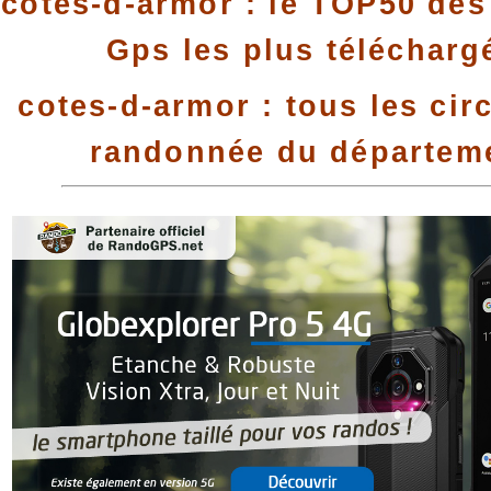
cotes-d-armor : le TOP50 des 
Gps les plus télécharg
cotes-d-armor : tous les cir
randonnée du départem