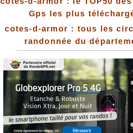
cotes-d-armor : le TOP50 des 
Gps les plus télécharg
cotes-d-armor : tous les cir
randonnée du départem