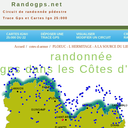
Randogps.net
Circuit de randonnée pédestre
Trace Gps et Cartes Ign 25:000
CARTES IGN®
DÉPOSER UNE
VISUALISER
CR
25:000 DU 22
TRACE GPS
MODIFIER UN CIRCUIT
R
Accueil
cotes-d-armor
PLOEUC - L HERMITAGE - A LA SOURCE DU LI
randonnée
gps dans les Côtes d