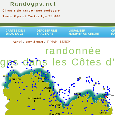
Randogps.net
Circuit de randonnée pédestre
Trace Gps et Cartes Ign 25:000
CARTES IGN®
DÉPOSER UNE
VISUALISER
CR
25:000 DU 22
TRACE GPS
MODIFIER UN CIRCUIT
R
Accueil
cotes-d-armor
DINAN - LEHON
randonnée
gps dans les Côtes d