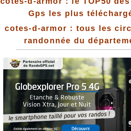
cotes-d-armor : le TOP50 des 
Gps les plus télécharg
cotes-d-armor : tous les cir
randonnée du départem