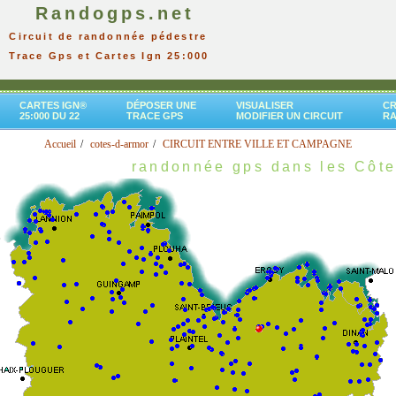
Randogps.net
Circuit de randonnée pédestre
Trace Gps et Cartes Ign 25:000
CARTES IGN®
DÉPOSER UNE
VISUALISER
CR
25:000 DU 22
TRACE GPS
MODIFIER UN CIRCUIT
R
Accueil
cotes-d-armor
CIRCUIT ENTRE VILLE ET CAMPAGNE
randonnée gps dans les Côte