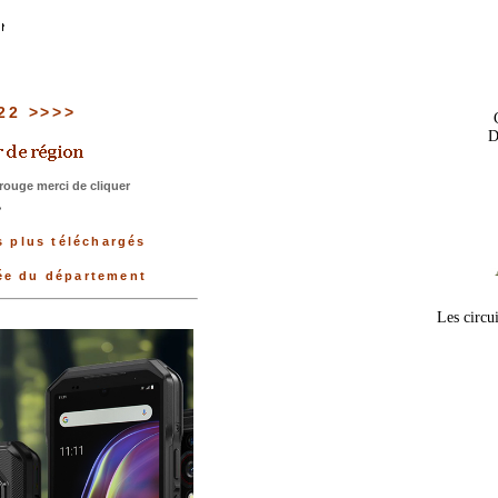
 22 >>>>
D
rouge merci de cliquer
>
s plus téléchargés
née du département
Les circu