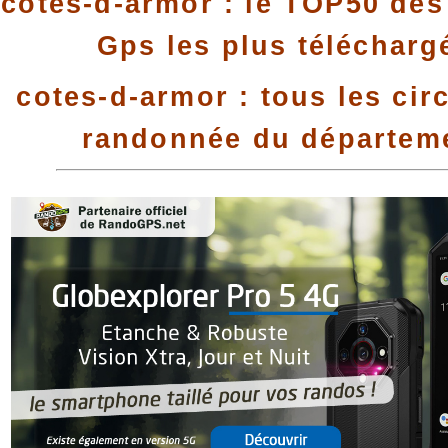
cotes-d-armor : le TOP50 des 
Gps les plus télécharg
cotes-d-armor : tous les cir
randonnée du départem