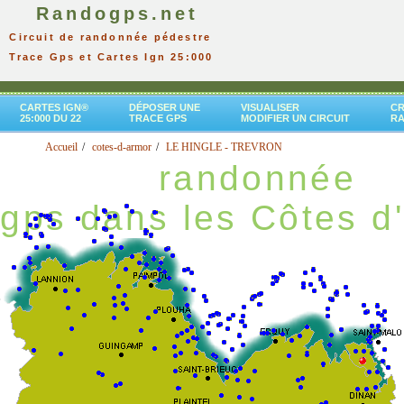
Randogps.net
Circuit de randonnée pédestre
Trace Gps et Cartes Ign 25:000
CARTES IGN®
DÉPOSER UNE
VISUALISER
CR
25:000 DU 22
TRACE GPS
MODIFIER UN CIRCUIT
R
Accueil
cotes-d-armor
LE HINGLE - TREVRON
randonnée
gps dans les Côtes d