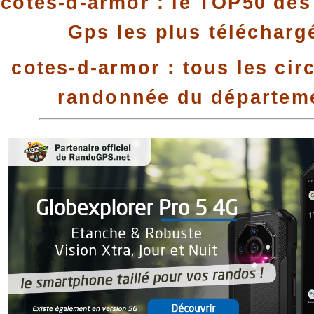
cotes-d-armor : le TOP50 des 
Gps les plus télécharg
cotes-d-armor : tous les cir
randonnée du départem