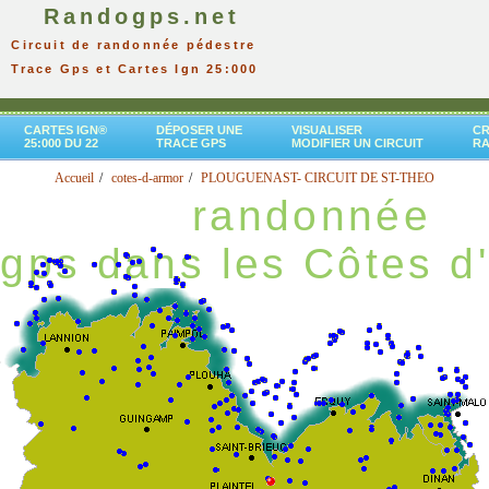
Randogps.net
Circuit de randonnée pédestre
Trace Gps et Cartes Ign 25:000
CARTES IGN®
DÉPOSER UNE
VISUALISER
CR
25:000 DU 22
TRACE GPS
MODIFIER UN CIRCUIT
R
Accueil
cotes-d-armor
PLOUGUENAST- CIRCUIT DE ST-THEO
randonnée
gps dans les Côtes d