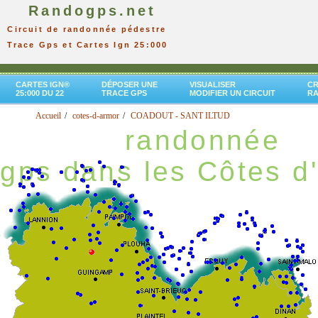
Randogps.net
Circuit de randonnée pédestre
Trace Gps et Cartes Ign 25:000
CARTES IGN®
DÉPOSER UNE
VISUALISER
CR
25:000 DU 22
TRACE GPS
MODIFIER UN CIRCUIT
R
Accueil
cotes-d-armor
COADOUT - SANT ILTUD
randonnée
gps dans les Côtes d