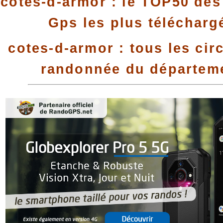
cotes-d-armor : le TOP50 des 
Gps les plus télécharg
cotes-d-armor : tous les cir
randonnée du départem