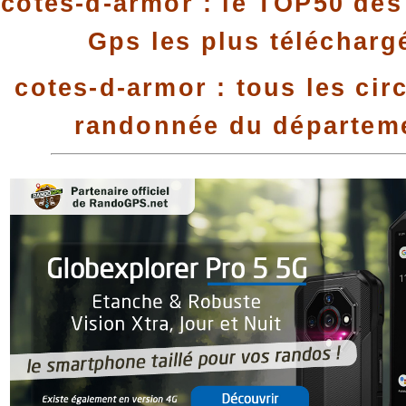
cotes-d-armor : le TOP50 des 
Gps les plus télécharg
cotes-d-armor : tous les cir
randonnée du départem