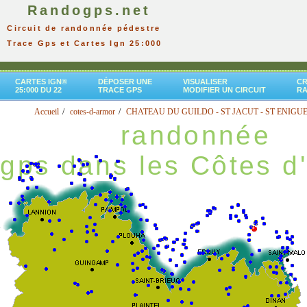
Randogps.net
Circuit de randonnée pédestre
Trace Gps et Cartes Ign 25:000
CARTES IGN®
DÉPOSER UNE
VISUALISER
CR
25:000 DU 22
TRACE GPS
MODIFIER UN CIRCUIT
R
Accueil
cotes-d-armor
CHATEAU DU GUILDO - ST JACUT - ST ENIGU
randonnée
gps dans les Côtes d