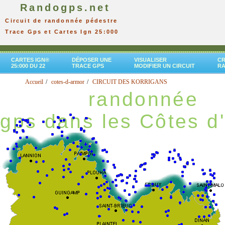
Randogps.net
Circuit de randonnée pédestre
Trace Gps et Cartes Ign 25:000
CARTES IGN®
DÉPOSER UNE
VISUALISER
CR
25:000 DU 22
TRACE GPS
MODIFIER UN CIRCUIT
R
Accueil
cotes-d-armor
CIRCUIT DES KORRIGANS
randonnée
gps dans les Côtes d