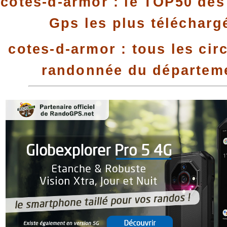
cotes-d-armor : le TOP50 des 
Gps les plus télécharg
cotes-d-armor : tous les cir
randonnée du départem