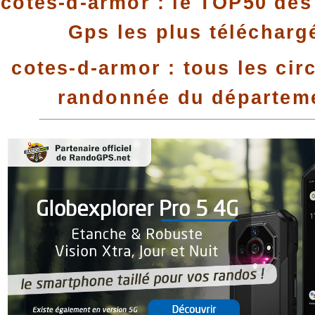
cotes-d-armor : le TOP50 des 
Gps les plus télécharg
cotes-d-armor : tous les cir
randonnée du départem