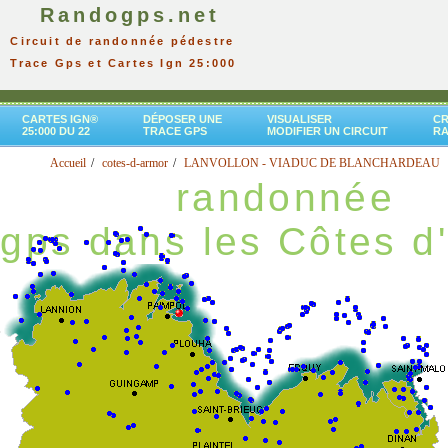
Randogps.net
Circuit de randonnée pédestre
Trace Gps et Cartes Ign 25:000
CARTES IGN®
DÉPOSER UNE
VISUALISER
CR
25:000 DU 22
TRACE GPS
MODIFIER UN CIRCUIT
R
Accueil
cotes-d-armor
LANVOLLON - VIADUC DE BLANCHARDEAU
randonnée
gps dans les Côtes d