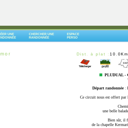
ÉER UNE
CHERCHER UNE
ESPACE
ANDONNÉE
RANDONNÉE
PERSO
rmor
Dist. à plat :
10.0K
PLUDUAL - 
Départ randonnée
:
Ce circuit nous est offert pa
Chemin
une belle balad
Bien sûr, il 
de la chapelle Kermari