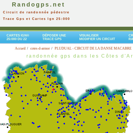
Randogps.net
Circuit de randonnée pédestre
Trace Gps et Cartes Ign 25:000
CARTES IGN®
DÉPOSER UNE
VISUALISER
CR
25:000 DU 22
TRACE GPS
MODIFIER UN CIRCUIT
R
Accueil
cotes-d-armor
PLUDUAL - CIRCUIT DE LA DANSE MACABRE
randonnée gps dans les Côtes d'A