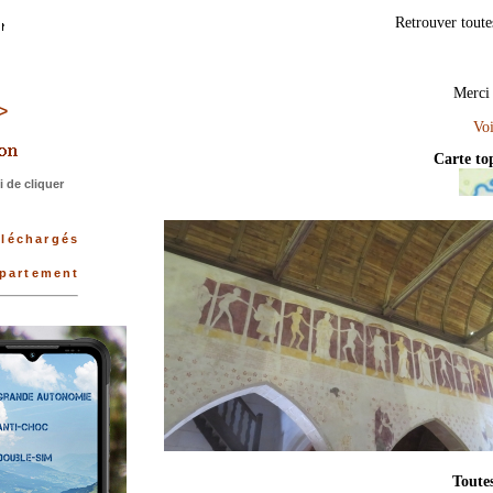
Retrouver toutes
Merci 
>>
Carte t
 de cliquer
éléchargés
épartement
Toutes