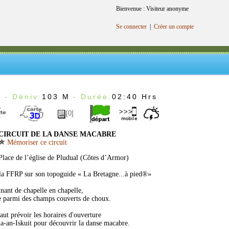
Bienvenue : Visiteur anonyme
Se connecter
|
Créer un compte
m
- Déniv:
103 M
- Durée:
02:40 Hrs
[0]
CIRCUIT DE LA DANSE MACABRE
Mémoriser ce circuit
 Place de l’église de Pludual (Côtes d’Armor)
r la FFRP sur son topoguide « La Bretagne...à pied®»
ant de chapelle en chapelle,
e parmi des champs couverts de choux.
faut prévoir les horaires d'ouverture
a-an-Iskuit pour découvrir la danse macabre.