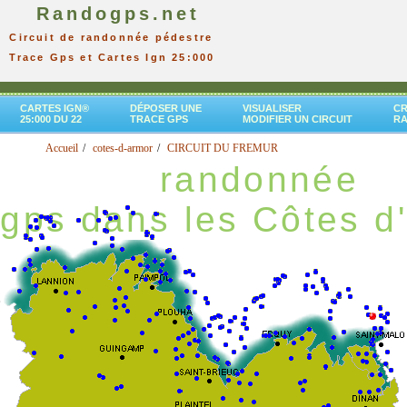
Randogps.net
Circuit de randonnée pédestre
Trace Gps et Cartes Ign 25:000
CARTES IGN®
DÉPOSER UNE
VISUALISER
CR
25:000 DU 22
TRACE GPS
MODIFIER UN CIRCUIT
R
Accueil
cotes-d-armor
CIRCUIT DU FREMUR
randonnée
gps dans les Côtes d