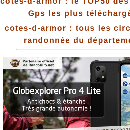
cotes-d-armor : le TOP50 des 
Gps les plus télécharg
cotes-d-armor : tous les cir
randonnée du départem