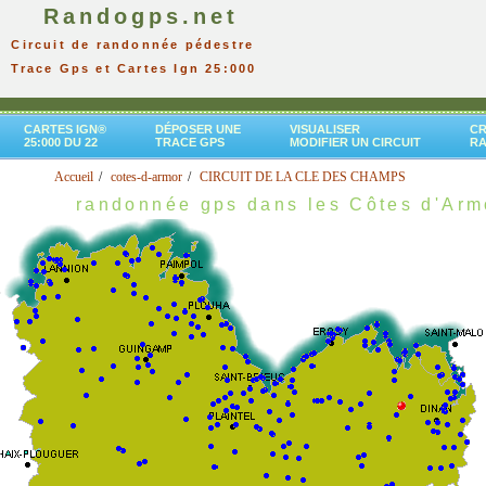
Randogps.net
Circuit de randonnée pédestre
Trace Gps et Cartes Ign 25:000
CARTES IGN®
DÉPOSER UNE
VISUALISER
CR
25:000 DU 22
TRACE GPS
MODIFIER UN CIRCUIT
R
Accueil
cotes-d-armor
CIRCUIT DE LA CLE DES CHAMPS
randonnée gps dans les Côtes d'Arm