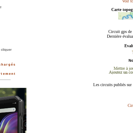
Carte topo
Circuit gps de
Dernière évalu
Eval
cliquer
No
échargés
artement
Les circuits publiés sur
Cir