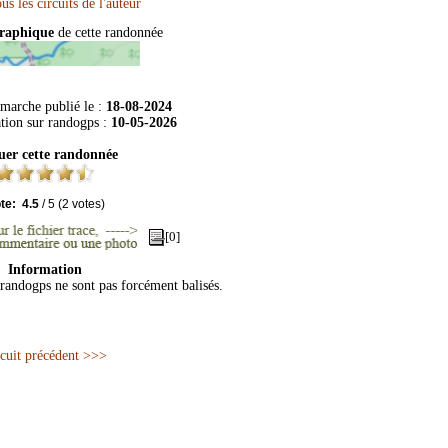
graphique
de cette randonnée
 marche publié le :
18-08-2024
ation sur
randogps
:
10-05-2026
uer cette randonnée
te:
4.5
/
5
(
2
votes)
[0]
Information
 randogps ne sont pas forcément balisés.
cuit précédent >>>