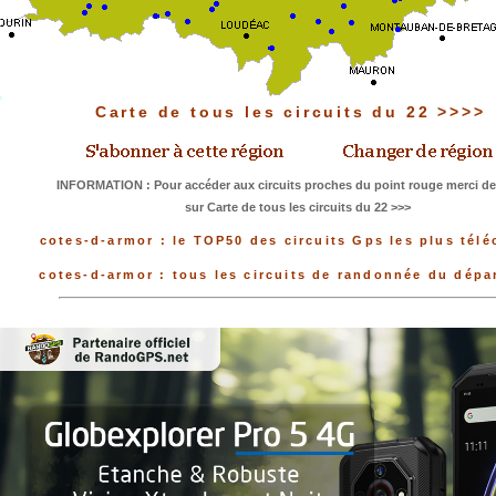
Carte de tous les circuits du 22 >>>>
INFORMATION : Pour accéder aux circuits proches du point rouge merci de 
sur Carte de tous les circuits du 22 >>>
cotes-d-armor : le TOP50 des circuits Gps les plus tél
cotes-d-armor : tous les circuits de randonnée du dép