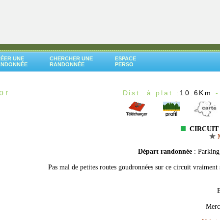
ÉER UNE
CHERCHER UNE
ESPACE
ANDONNÉE
RANDONNÉE
PERSO
or
Dist. à plat :
10.6Km
-
CIRCUIT
M
Départ randonnée
: Parking
Pas mal de petites routes goudronnées sur ce circuit vraiment 
B
Merci