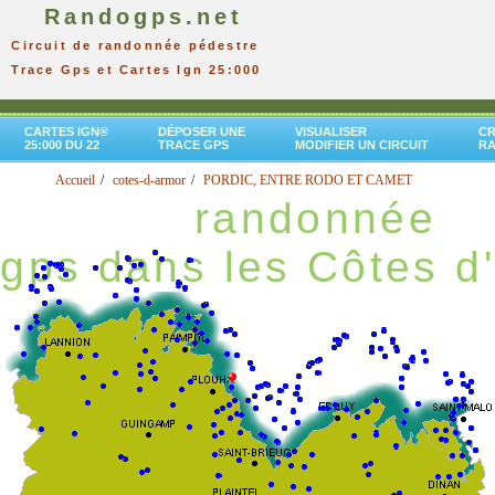
Randogps.net
Circuit de randonnée pédestre
Trace Gps et Cartes Ign 25:000
CARTES IGN®
DÉPOSER UNE
VISUALISER
CR
25:000 DU 22
TRACE GPS
MODIFIER UN CIRCUIT
R
Accueil
cotes-d-armor
PORDIC, ENTRE RODO ET CAMET
randonnée
gps dans les Côtes d