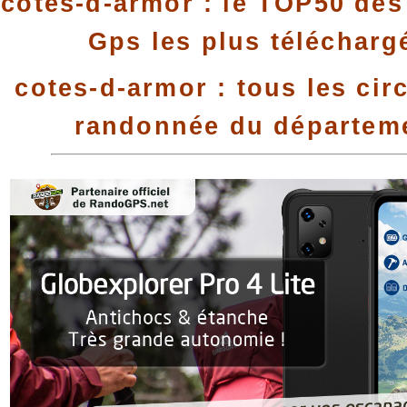
cotes-d-armor : le TOP50 des 
Gps les plus télécharg
cotes-d-armor : tous les cir
randonnée du départem