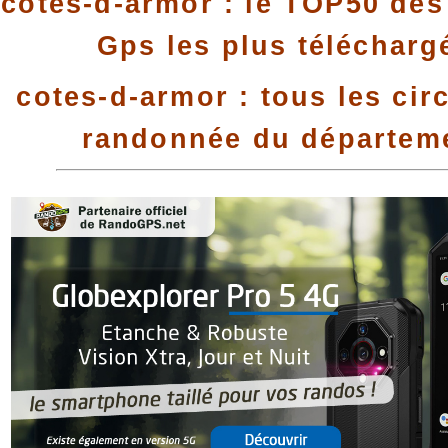
cotes-d-armor : le TOP50 des 
Gps les plus télécharg
cotes-d-armor : tous les cir
randonnée du départem