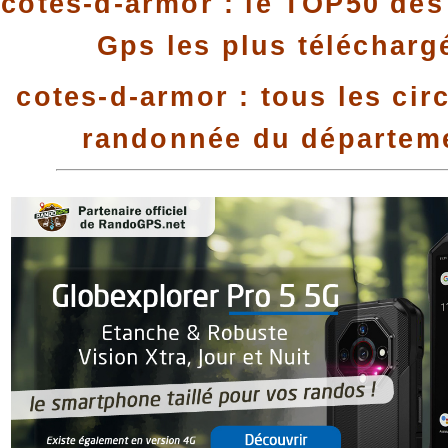
cotes-d-armor : le TOP50 des 
Gps les plus télécharg
cotes-d-armor : tous les cir
randonnée du départem