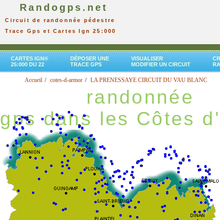
Randogps.net
Circuit de randonnée pédestre
Trace Gps et Cartes Ign 25:000
CARTES IGN®
DÉPOSER UNE
VISUALISER
CR
25:000 DU 22
TRACE GPS
MODIFIER UN CIRCUIT
R
Accueil
cotes-d-armor
LA PRENESSAYE CIRCUIT DU VAU BLANC
randonnée
gps dans les Côtes d