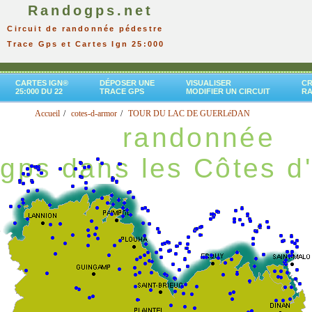
Randogps.net
Circuit de randonnée pédestre
Trace Gps et Cartes Ign 25:000
CARTES IGN®
DÉPOSER UNE
VISUALISER
CR
25:000 DU 22
TRACE GPS
MODIFIER UN CIRCUIT
R
Accueil
cotes-d-armor
TOUR DU LAC DE GUERLéDAN
randonnée
gps dans les Côtes d