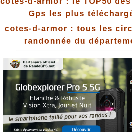
cotes-d-armor : le TOP50 des 
Gps les plus télécharg
cotes-d-armor : tous les cir
randonnée du départem