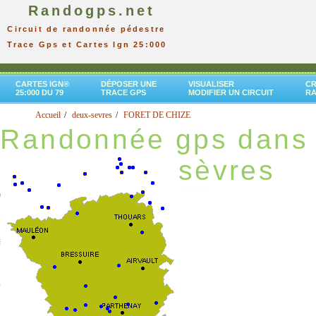
Randogps.net
Circuit de randonnée pédestre
Trace Gps et Cartes Ign 25:000
CARTES IGN®
DÉPOSER UNE
VISUALISER
CR
25:000 DU 79
TRACE GPS
MODIFIER UN CIRCUIT
R
Accueil
deux-sevres
FORET DE CHIZE
Randonnée gps dans 
sèvres