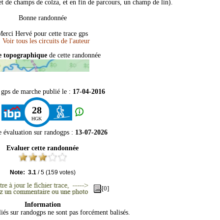
et de champs de colza, et en fin de parcours, un champ de lin).
Bonne randonnée
erci Hervé pour cette trace gps
e topographique
de cette randonnée
 gps de marche publié le :
17-04-2016
28
HGK
e évaluation sur
randogps
:
13-07-2026
Evaluer cette randonnée
Note:
3.1
/
5
(
159
votes)
[0]
Information
liés sur randogps ne sont pas forcément balisés.