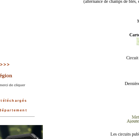
(alternance de champs de blés, 
M
Cart
Circuit
 >>>>
Dernièr
erci de cliquer
 téléchargés
 département
Les circuits pub