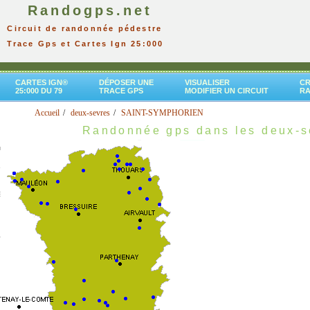
Randogps.net
Circuit de randonnée pédestre
Trace Gps et Cartes Ign 25:000
CARTES IGN®
DÉPOSER UNE
VISUALISER
CR
25:000 DU 79
TRACE GPS
MODIFIER UN CIRCUIT
R
Accueil
deux-sevres
SAINT-SYMPHORIEN
Randonnée gps dans les deux-s