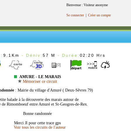
Bienvenue : Visiteur anonyme
Se connecter
|
Créer un compte
 :
9.1Km
- Déniv:
57 M
- Durée:
02:20 Hrs
[0]
AMURE - LE MARAIS
Mémoriser ce circuit
andonnée
: Mairie du village d'Amuré ( Deux-Sêvres 79)
tite balade à la découverte des marais autour de
le de Rimomboeuf entre Amuré et St-Geogres-de-Rex.
Bonne randonnée
Merci Jl pour cette trace gps