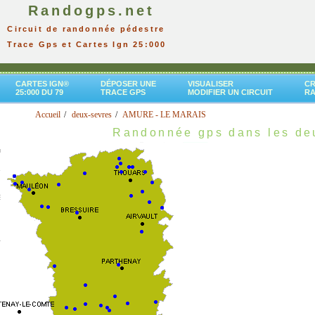
Randogps.net
Circuit de randonnée pédestre
Trace Gps et Cartes Ign 25:000
CARTES IGN®
DÉPOSER UNE
VISUALISER
CR
25:000 DU 79
TRACE GPS
MODIFIER UN CIRCUIT
R
Accueil
deux-sevres
AMURE - LE MARAIS
Randonnée gps dans les de