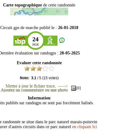
Carte topographique
de cette randonnée
Circuit gps de marche publié le :
26-01-2018
24
HGK
Dernière évaluation sur
randogps
:
28-05-2025
Evaluer cette randonnée
Note:
3.1
/
5
(
15
votes)
[0]
Information
its publiés sur randogps ne sont pas forcément balisés.
 randonnée se situe dans le parc naturel marais-poitevin
uver d'autres circuits dans ce parc naturel
en cliquant Ici