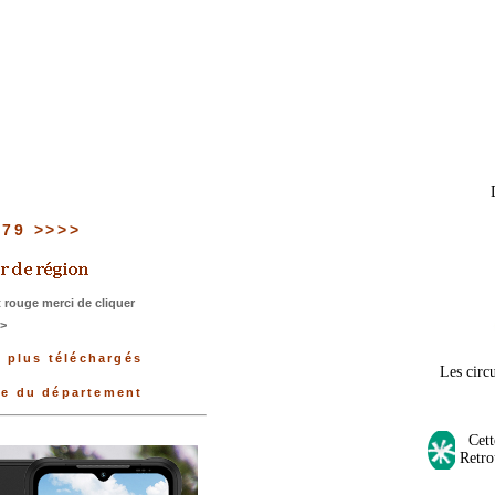
u 79 >>>>
 rouge merci de cliquer
>>
s plus téléchargés
Les circu
ée du département
Cette
Retro