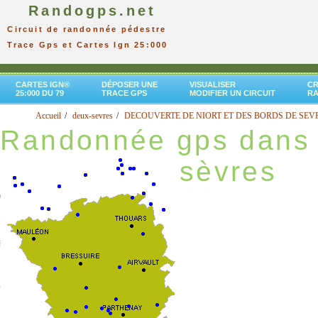
Randogps.net
Circuit de randonnée pédestre
Trace Gps et Cartes Ign 25:000
CARTES IGN®
DÉPOSER UNE
VISUALISER
CR
25:000 DU 79
TRACE GPS
MODIFIER UN CIRCUIT
R
Accueil
deux-sevres
DECOUVERTE DE NIORT ET DES BORDS DE SEV
Randonnée gps dans 
sèvres