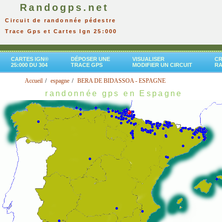
Randogps.net
Circuit de randonnée pédestre
Trace Gps et Cartes Ign 25:000
CARTES IGN®
DÉPOSER UNE
VISUALISER
CR
25:000 DU 304
TRACE GPS
MODIFIER UN CIRCUIT
R
Accueil
espagne
BERA DE BIDASSOA - ESPAGNE
randonnée gps en Espagne