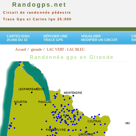
Randogps.net
Circuit de randonnée pédestre
Trace Gps et Cartes Ign 25:000
CARTES IGN®
DÉPOSER UNE
VISUALISER
CR
25:000 DU 33
TRACE GPS
MODIFIER UN CIRCUIT
R
Accueil
gironde
LAC VERT - LAC BLEU
Randonnée gps en Gironde