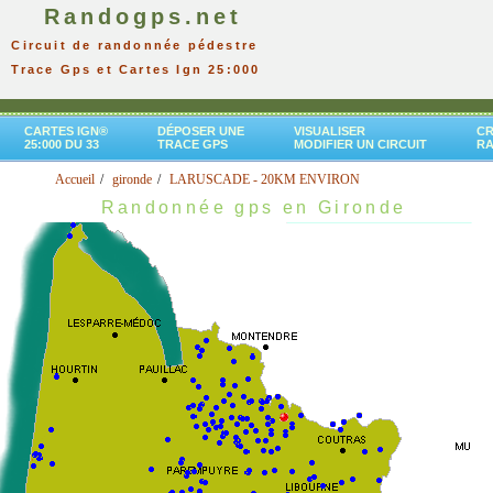
Randogps.net
Circuit de randonnée pédestre
Trace Gps et Cartes Ign 25:000
CARTES IGN®
DÉPOSER UNE
VISUALISER
CR
25:000 DU 33
TRACE GPS
MODIFIER UN CIRCUIT
R
Accueil
gironde
LARUSCADE - 20KM ENVIRON
Randonnée gps en Gironde