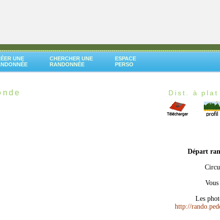
ÉER UNE
CHERCHER UNE
ESPACE
ANDONNÉE
RANDONNÉE
PERSO
onde
Dist. à plat
Départ ra
Circu
Vous 
Les phot
http://rando.pe