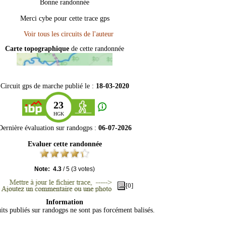
Bonne randonnée
Merci cybe pour cette trace gps
Carte topographique
de cette randonnée
Circuit gps de marche publié le :
18-03-2020
23
HGK
Dernière évaluation sur
randogps
:
06-07-2026
Evaluer cette randonnée
Note:
4.3
/
5
(
3
votes)
[0]
Information
its publiés sur randogps ne sont pas forcément balisés.