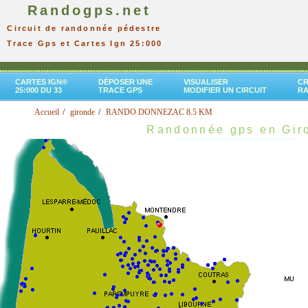
Randogps.net
Circuit de randonnée pédestre
Trace Gps et Cartes Ign 25:000
CARTES IGN®
DÉPOSER UNE
VISUALISER
CR
25:000 DU 33
TRACE GPS
MODIFIER UN CIRCUIT
R
Accueil
gironde
RANDO DONNEZAC 8.5 KM
Randonnée gps en Gir