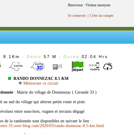
Bienvenue : Visiteur anonyme
Se connecter
|
Créer un compte
 :
8.1Km
- Déniv:
57 M
- Durée:
02:04 Hrs
[0]
RANDO DONNEZAC 8.5 KM
Mémoriser ce circuit
ndonnée
: Mairie du village de Dommezac ( Gironde 33 )
it au sud du village qui alterne petite route et piste.
évoluez entre sous-bois, vugnes et terrains dégagé.
os de la randonnée sont disponibles en suivant le lien :
destre.33.over-blog.com/2020/03/rando-donnezac-8.5-km.html