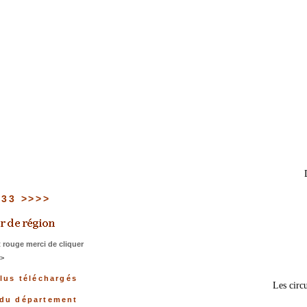
u 33 >>>>
 rouge merci de cliquer
>>
plus téléchargés
Les circu
 du département