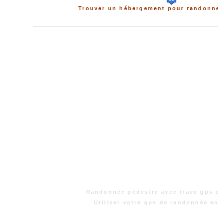
Trouver un hébergement pour randonne
Randonnée pédestre avec trace gps 
Utiliser votre gps de randonnée e