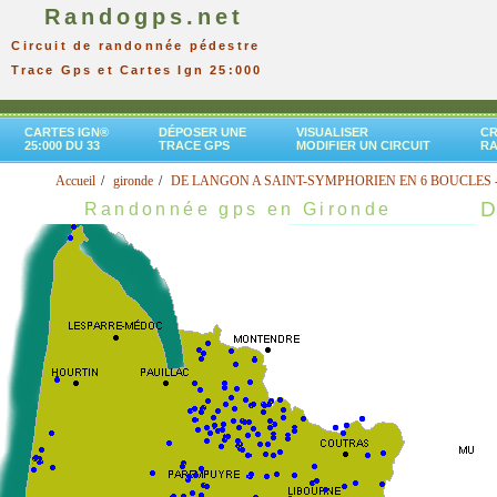
Randogps.net
Circuit de randonnée pédestre
Trace Gps et Cartes Ign 25:000
CARTES IGN®
DÉPOSER UNE
VISUALISER
CR
25:000 DU 33
TRACE GPS
MODIFIER UN CIRCUIT
R
Accueil
gironde
DE LANGON A SAINT-SYMPHORIEN EN 6 BOUCLES -
D
Randonnée gps en Gironde