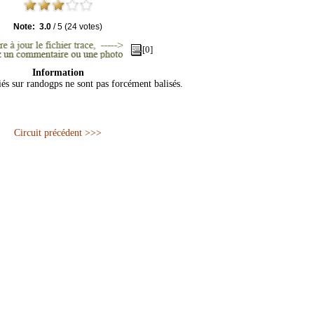
Note:
3.0
/
5
(
24
votes)
[0]
Information
iés sur randogps ne sont pas forcément balisés.
Circuit précédent >>>