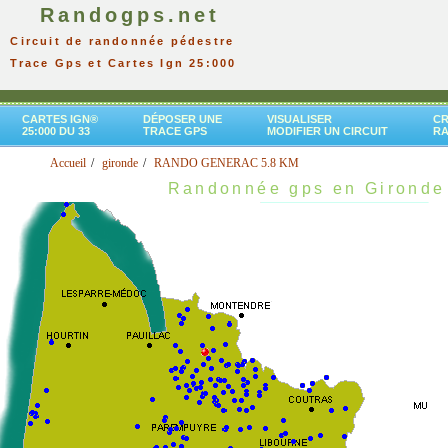
Randogps.net
Circuit de randonnée pédestre
Trace Gps et Cartes Ign 25:000
CARTES IGN®
DÉPOSER UNE
VISUALISER
CR
25:000 DU 33
TRACE GPS
MODIFIER UN CIRCUIT
R
Accueil
gironde
RANDO GENERAC 5.8 KM
Randonnée gps en Gironde