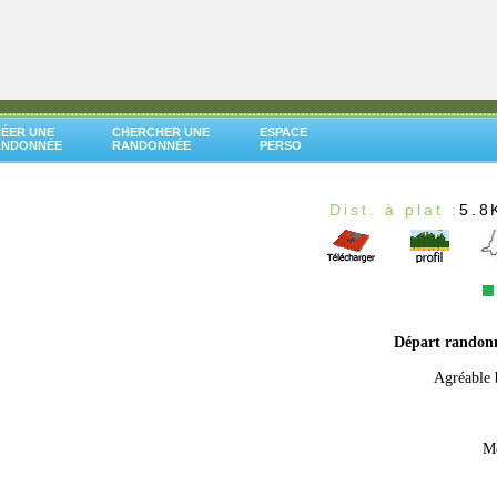
ÉER UNE
CHERCHER UNE
ESPACE
ANDONNÉE
RANDONNÉE
PERSO
Dist. à plat :
5.8
Départ randon
Agréable b
Me