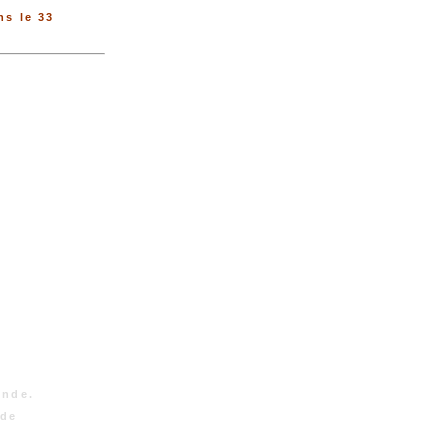
s le 33
onde.
nde