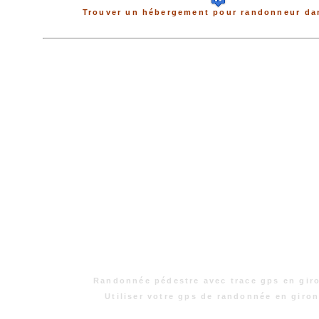
Trouver un hébergement pour randonneur dan
Randonnée pédestre avec trace gps en gir
Utiliser votre gps de randonnée en giro