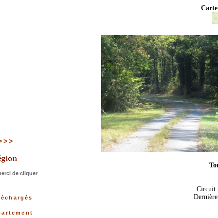
Carte
>>>>
Tou
rci de cliquer
Circuit
Dernière
éléchargés
partement