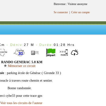
Bienvenue : Visiteur anonyme
Se connecter
|
Créer un compte
Km
- Déniv:
27 M
- Durée:
01:28 Hrs
[0]
RANDO GENERAC 5.8 KM
Mémoriser ce circuit
née
: parking école de Générac ( Gironde 33 )
oucle à travers route chemin et sentier.
Bonne randonnée.
rci cybe33 pour cette trace gps