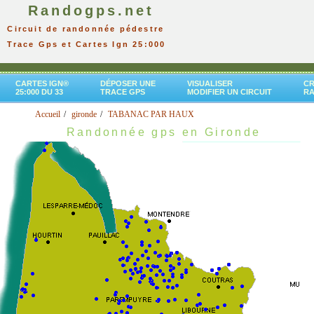
Randogps.net
Circuit de randonnée pédestre
Trace Gps et Cartes Ign 25:000
CARTES IGN®
DÉPOSER UNE
VISUALISER
CR
25:000 DU 33
TRACE GPS
MODIFIER UN CIRCUIT
R
Accueil
gironde
TABANAC PAR HAUX
Randonnée gps en Gironde