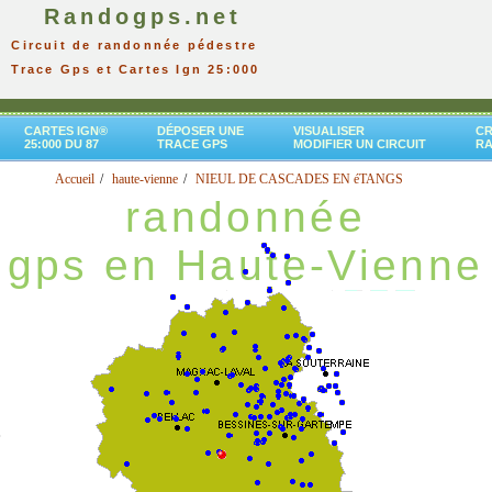
Randogps.net
Circuit de randonnée pédestre
Trace Gps et Cartes Ign 25:000
CARTES IGN®
DÉPOSER UNE
VISUALISER
CR
25:000 DU 87
TRACE GPS
MODIFIER UN CIRCUIT
R
Accueil
haute-vienne
NIEUL DE CASCADES EN éTANGS
randonnée
gps en Haute-Vienne