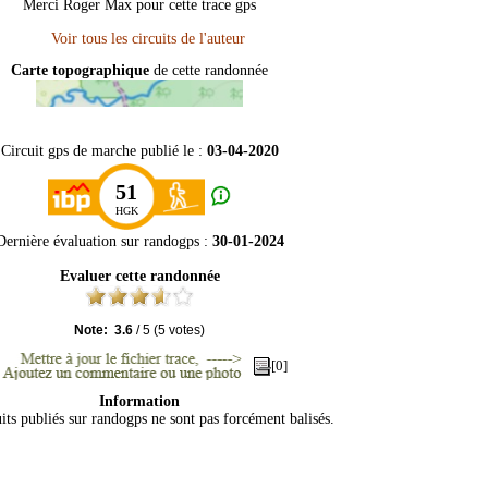
Merci Roger Max pour cette trace gps
Carte topographique
de cette randonnée
Circuit gps de marche publié le :
03-04-2020
51
HGK
Dernière évaluation sur
randogps
:
30-01-2024
Evaluer cette randonnée
Note:
3.6
/
5
(
5
votes)
[0]
Information
its publiés sur randogps ne sont pas forcément balisés.