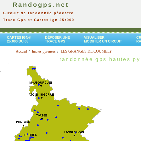
Randogps.net
Circuit de randonnée pédestre
Trace Gps et Cartes Ign 25:000
CARTES IGN®
DÉPOSER UNE
VISUALISER
CR
25:000 DU 65
TRACE GPS
MODIFIER UN CIRCUIT
R
Accueil
hautes pyrénées
LES GRANGES DE COUMELY
randonnée gps hautes py