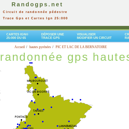
Randogps.net
Circuit de randonnée pédestre
Trace Gps et Cartes Ign 25:000
CARTES IGN®
DÉPOSER UNE
VISUALISER
CR
25:000 DU 65
TRACE GPS
MODIFIER UN CIRCUIT
R
Accueil
hautes pyrénées
PIC ET LAC DE LA BERNATOIRE
randonnée gps haute