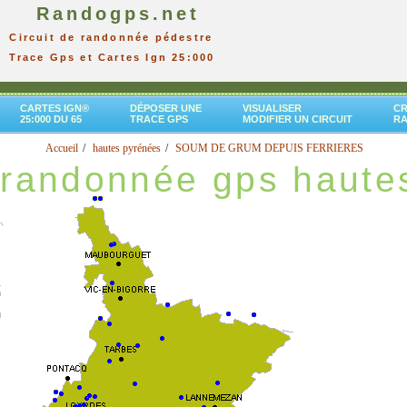
Randogps.net
Circuit de randonnée pédestre
Trace Gps et Cartes Ign 25:000
CARTES IGN®
DÉPOSER UNE
VISUALISER
CR
25:000 DU 65
TRACE GPS
MODIFIER UN CIRCUIT
R
Accueil
hautes pyrénées
SOUM DE GRUM DEPUIS FERRIERES
randonnée gps haute