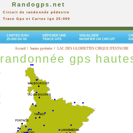
Randogps.net
Circuit de randonnée pédestre
Trace Gps et Cartes Ign 25:000
CARTES IGN®
DÉPOSER UNE
VISUALISER
CR
25:000 DU 65
TRACE GPS
MODIFIER UN CIRCUIT
R
Accueil
hautes pyrénées
LAC DES GLORIETTES CIRQUE D'ESTAUBE
randonnée gps haute