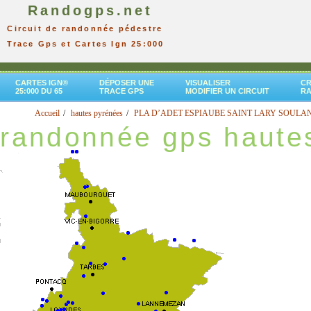
Randogps.net
Circuit de randonnée pédestre
Trace Gps et Cartes Ign 25:000
CARTES IGN®
DÉPOSER UNE
VISUALISER
CR
25:000 DU 65
TRACE GPS
MODIFIER UN CIRCUIT
R
Accueil
hautes pyrénées
PLA D’ADET ESPIAUBE SAINT LARY SOULA
randonnée gps haute