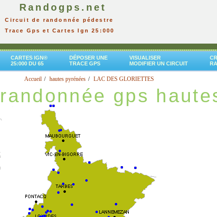
Randogps.net
Circuit de randonnée pédestre
Trace Gps et Cartes Ign 25:000
CARTES IGN®
DÉPOSER UNE
VISUALISER
CR
25:000 DU 65
TRACE GPS
MODIFIER UN CIRCUIT
R
Accueil
hautes pyrénées
LAC DES GLORIETTES
randonnée gps haute