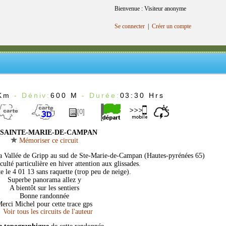
Bienvenue : Visiteur anonyme
Se connecter
|
Créer un compte
Km
- Déniv:
600 M
- Durée:
03:30 Hrs
[0]
SAINTE-MARIE-DE-CAMPAN
Mémoriser ce circuit
la Vallée de Gripp au sud de Ste-Marie-de-Campan (Hautes-pyrénées 65)
culté particulière en hiver attention aux glissades.
e le 4 01 13 sans raquette (trop peu de neige).
Superbe panorama allez y
A bientôt sur les sentiers
Bonne randonnée
erci Michel pour cette trace gps