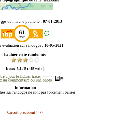
e topographique
de cette randonnée
t gps de marche publié le :
07-01-2013
61
HGK
e évaluation sur
randogps
:
10-05-2021
Evaluer cette randonnée
Note:
3.1
/
5
(
145
votes)
[0]
Information
liés sur randogps ne sont pas forcément balisés.
Circuit précédent >>>