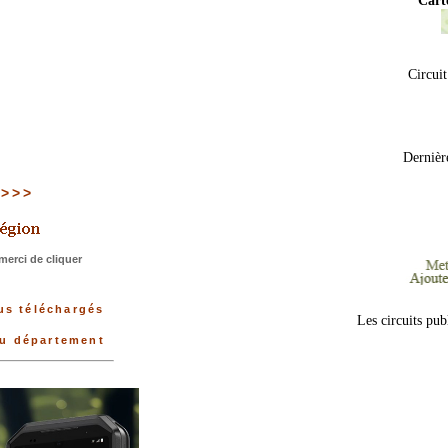
Cart
Circui
Dernièr
 >>>>
erci de cliquer
us téléchargés
Les circuits pub
du département