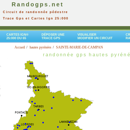
Randogps.net
Circuit de randonnée pédestre
Trace Gps et Cartes Ign 25:000
CARTES IGN®
DÉPOSER UNE
VISUALISER
CR
25:000 DU 65
TRACE GPS
MODIFIER UN CIRCUIT
R
Accueil
hautes pyrénées
SAINTE-MARIE-DE-CAMPAN
randonnée gps hautes pyrén