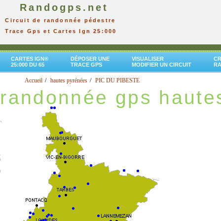
Randogps.net
Circuit de randonnée pédestre
Trace Gps et Cartes Ign 25:000
CARTES IGN®
DÉPOSER UNE
VISUALISER
CR
25:000 DU 65
TRACE GPS
MODIFIER UN CIRCUIT
R
Accueil
hautes pyrénées
PIC DU PIBESTE
randonnée gps haute