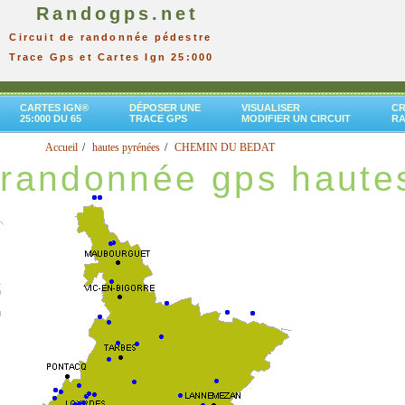
Randogps.net
Circuit de randonnée pédestre
Trace Gps et Cartes Ign 25:000
CARTES IGN®
DÉPOSER UNE
VISUALISER
CR
25:000 DU 65
TRACE GPS
MODIFIER UN CIRCUIT
R
Accueil
hautes pyrénées
CHEMIN DU BEDAT
randonnée gps haute