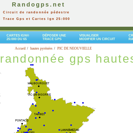
Randogps.net
Circuit de randonnée pédestre
Trace Gps et Cartes Ign 25:000
CARTES IGN®
DÉPOSER UNE
VISUALISER
CR
25:000 DU 65
TRACE GPS
MODIFIER UN CIRCUIT
R
Accueil
hautes pyrénées
PIC DE NEOUVIELLE
randonnée gps haute