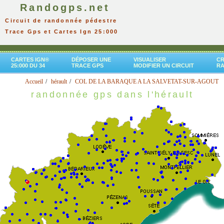
Randogps.net
Circuit de randonnée pédestre
Trace Gps et Cartes Ign 25:000
CARTES IGN®
DÉPOSER UNE
VISUALISER
CR
25:000 DU 34
TRACE GPS
MODIFIER UN CIRCUIT
R
Accueil
hérault
COL DE LA BARAQUE A LA SALVETAT-SUR-AGOUT
randonnée gps dans l'hérault