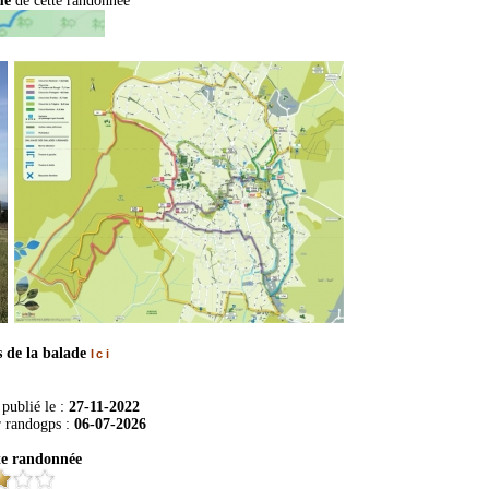
que
de cette randonnée
s de la balade
Ici
publié le :
27-11-2022
r
randogps
:
06-07-2026
te randonnée