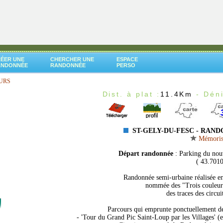
ÉER UNE
CHERCHER UNE
ESPACE
ANDONNÉE
RANDONNÉE
PERSO
EURS
Dist. à plat :
11.4Km
- Déni
ST-GELY-DU-FESC - RAND
Mémorise
Départ randonnée
: Parking du nou
( 43.7010
Randonnée semi-urbaine réalisée en 
nommée des "Trois couleurs
des traces des circu
Parcours qui emprunte ponctuellement des
- 'Tour du Grand Pic Saint-Loup par les Villages' (