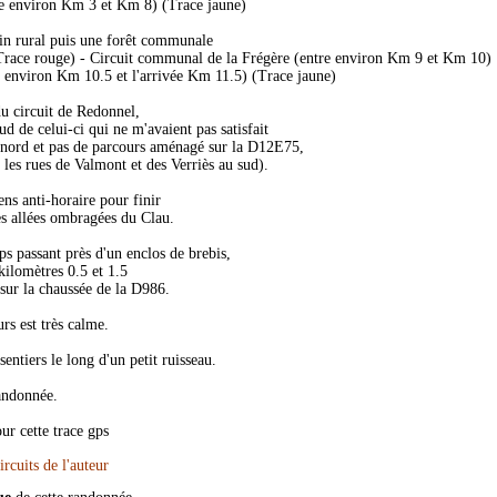
e environ Km 3 et Km 8) (Trace jaune)
min rural puis une forêt communale
Trace rouge) - Circuit communal de la Frégère (entre environ Km 9 et Km 10)
 environ Km 10.5 et l'arrivée Km 11.5) (Trace jaune)
du circuit de Redonnel,
ud de celui-ci qui ne m'avaient pas satisfait
u nord et pas de parcours aménagé sur la D12E75,
r les rues de Valmont et des Verriès au sud).
ens anti-horaire pour finir
es allées ombragées du Clau.
s passant près d'un enclos de brebis,
kilomètres 0.5 et 1.5
 sur la chaussée de la D986.
urs est très calme.
sentiers le long d'un petit ruisseau.
andonnée.
r cette trace gps