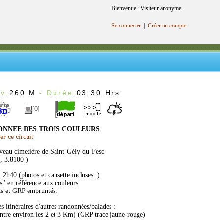
Bienvenue : Visiteur anonyme
Se connecter
|
Créer un compte
v:
260 M
- Durée:
03:30 Hrs
[0]
ONNEE DES TROIS COULEURS
r ce circuit
veau cimetière de Saint-Gély-du-Fesc
, 3.8100 )
2h40 (photos et causette incluses :)
" en référence aux couleurs
its et GRP empruntés.
 itinéraires d'autres randonnées/balades :
entre environ les 2 et 3 Km) (GRP trace jaune-rouge)