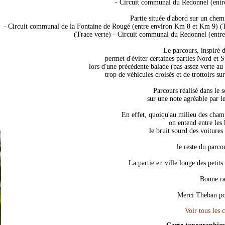
- Circuit communal du Redonnel (entr
Partie située d'abord sur un che
- Circuit communal de la Fontaine de Rougé (entre environ Km 8 et Km 9) (
(Trace verte) - Circuit communal du Redonnel (entre
Le parcours, inspiré 
permet d'éviter certaines parties Nord et S
lors d'une précédente balade (pas assez verte a
trop de véhicules croisés et de trottoirs su
Parcours réalisé dans le s
sur une note agréable par l
En effet, quoiqu'au milieu des champ
on entend entre les 
le bruit sourd des voitures
le reste du parco
La partie en ville longe des petits 
Bonne r
Merci Theban pou