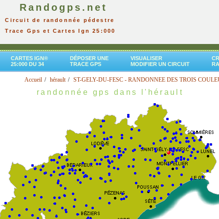
Randogps.net
Circuit de randonnée pédestre
Trace Gps et Cartes Ign 25:000
CARTES IGN®
DÉPOSER UNE
VISUALISER
CR
25:000 DU 34
TRACE GPS
MODIFIER UN CIRCUIT
R
Accueil
hérault
ST-GELY-DU-FESC - RANDONNEE DES TROIS COUL
randonnée gps dans l'hérault