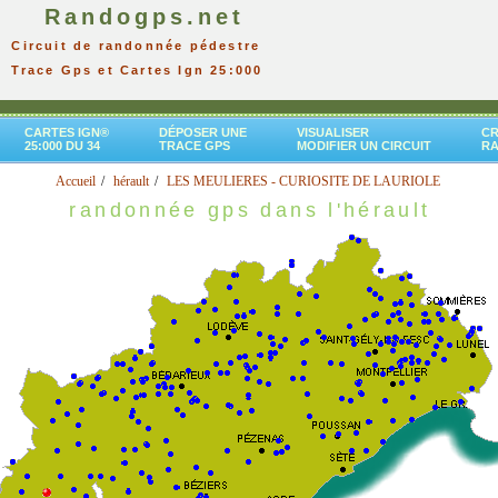
Randogps.net
Circuit de randonnée pédestre
Trace Gps et Cartes Ign 25:000
CARTES IGN®
DÉPOSER UNE
VISUALISER
CR
25:000 DU 34
TRACE GPS
MODIFIER UN CIRCUIT
R
Accueil
hérault
LES MEULIERES - CURIOSITE DE LAURIOLE
randonnée gps dans l'hérault