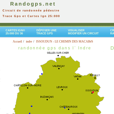
Randogps.net
Circuit de randonnée pédestre
Trace Gps et Cartes Ign 25:000
CARTES IGN®
DÉPOSER UNE
VISUALISER
CR
25:000 DU 36
TRACE GPS
MODIFIER UN CIRCUIT
R
Accueil
indre
ISSOUDUN - LE CHEMIN DES MACABéS
D
randonnée gps dans l' Indre