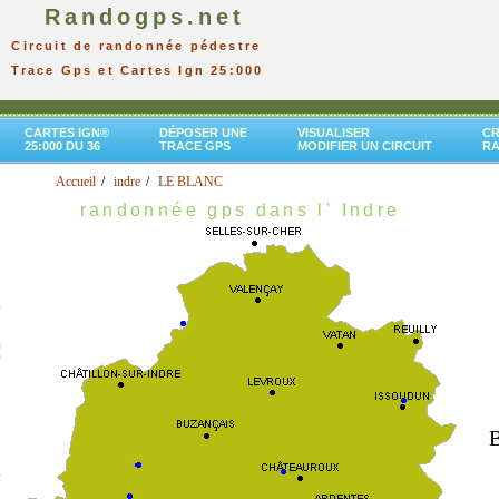
Randogps.net
Circuit de randonnée pédestre
Trace Gps et Cartes Ign 25:000
CARTES IGN®
DÉPOSER UNE
VISUALISER
CR
25:000 DU 36
TRACE GPS
MODIFIER UN CIRCUIT
R
Accueil
indre
LE BLANC
randonnée gps dans l' Indre
B